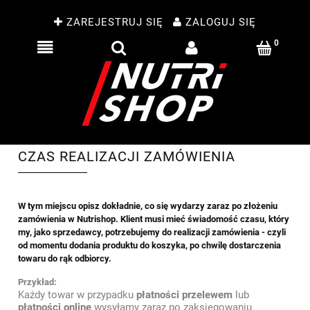
ZAREJESTRUJ SIĘ
ZALOGUJ SIĘ
CZAS REALIZACJI ZAMÓWIENIA
W tym miejscu opisz dokładnie, co się wydarzy zaraz po złożeniu
zamówienia w Nutrishop. Klient musi mieć świadomość czasu, który
my, jako sprzedawcy, potrzebujemy do realizacji zamówienia - czyli
od momentu dodania produktu do koszyka, po chwilę dostarczenia
towaru do rąk odbiorcy.
Przykład:
Każdy towar w przypadku
płatności przelewem
lub
płatności online
wysyłamy zaraz po zaksięgowaniu