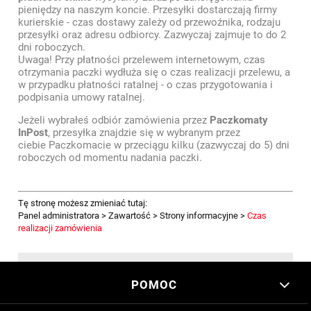
pieniędzy na naszym koncie. Przesyłki dostarczają firmy
kurierskie - czas dostawy zależy od przewoźnika, rodzaju
przesyłki oraz adresu odbiorcy. Zazwyczaj zajmuje to do 2
dni roboczych.
Uwaga! Przy płatności przelewem internetowym, czas
otrzymania paczki wydłuża się o czas realizacji przelewu, a
w przypadku płatności ratalnej - o czas przygotowania i
podpisania umowy ratalnej.
Jeżeli wybrałeś odbiór zamówienia przez
Paczkomaty
InPost
, przesyłka znajdzie się w wybranym przez
ciebie Paczkomacie w przeciągu kilku (zazwyczaj do 5) dni
roboczych od momentu nadania paczki.
Tę stronę możesz zmieniać tutaj:
Panel administratora > Zawartość > Strony informacyjne >
Czas
realizacji zamówienia
POMOC